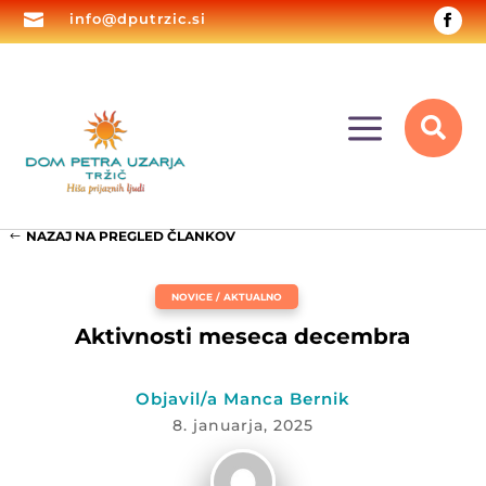

info@dputrzic.si
a

NAZAJ NA PREGLED ČLANKOV
NOVICE / AKTUALNO
Aktivnosti meseca decembra
Objavil/a Manca Bernik
8. januarja, 2025