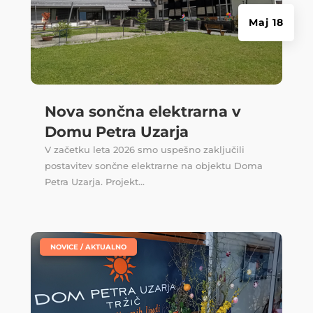
Maj 18
Nova sončna elektrarna v
Domu Petra Uzarja
V začetku leta 2026 smo uspešno zaključili
postavitev sončne elektrarne na objektu Doma
Petra Uzarja. Projekt...
|
NOVICE / AKTUALNO