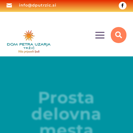

info@dputrzic.si
a

Prosta
delovna
mesta