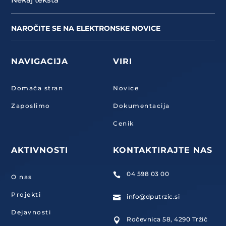
d
r
NAROČITE SE NA ELEKTRONSKE NOVICE
ž
e
v
NAVIGACIJA
VIRI
a
l
Domača stran
Novice
c
a
Zaposlimo
Dokumentacija
z
Cenik
a
o
AKTIVNOSTI
KONTAKTIRAJTE NAS
p
r
a
04 598 03 00

O nas
v
Projekti
l
info@dputrzic.si

j
Dejavnosti
a
Ročevnica 58, 4290 Tržič
