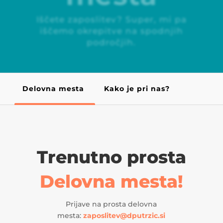
Iščete zaposlitev? Super, mi pa
iščemo okrepitve na spodnjih
področjih.
Delovna mesta
Kako je pri nas?
Trenutno prosta
Delovna mesta!
Prijave na prosta delovna
mesta:
zaposlitev@dputrzic.si