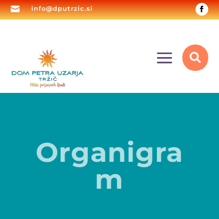

info@dputrzic.si
a

Organigra
m