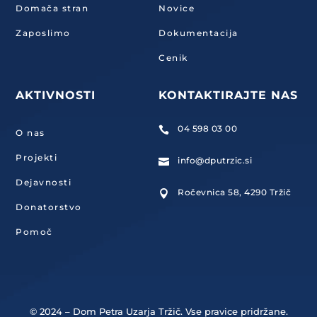
Domača stran
Novice
Zaposlimo
Dokumentacija
Cenik
AKTIVNOSTI
KONTAKTIRAJTE NAS
04 598 03 00

O nas
Projekti
info@dputrzic.si

Dejavnosti
Ročevnica 58, 4290 Tržič

Donatorstvo
Pomoč
© 2024 – Dom Petra Uzarja Tržič. Vse pravice pridržane.