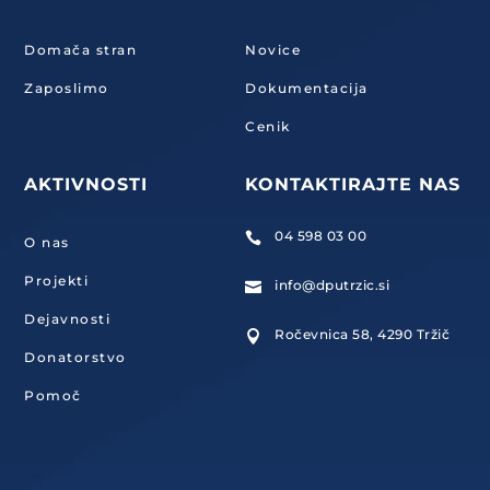
Domača stran
Novice
Zaposlimo
Dokumentacija
Cenik
AKTIVNOSTI
KONTAKTIRAJTE NAS
04 598 03 00

O nas
Projekti
info@dputrzic.si

Dejavnosti
Ročevnica 58, 4290 Tržič

Donatorstvo
Pomoč