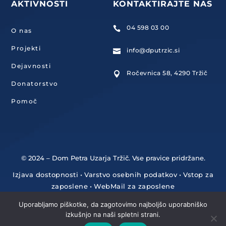
AKTIVNOSTI
KONTAKTIRAJTE NAS
04 598 03 00

O nas
Projekti
info@dputrzic.si

Dejavnosti
Ročevnica 58, 4290 Tržič

Donatorstvo
Pomoč
© 2024 – Dom Petra Uzarja Tržič. Vse pravice pridržane.
Izjava dostopnosti
•
Varstvo osebnih podatkov
•
Vstop za
zaposlene
•
WebMail za zaposlene
Uporabljamo piškotke, da zagotovimo najboljšo uporabniško
izkušnjo na naši spletni strani.