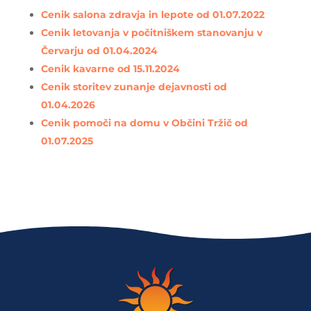
Cenik salona zdravja in lepote od 01.07.2022
Cenik letovanja v počitniškem stanovanju v
Červarju od 01.04.2024
Cenik kavarne od 15.11.2024
Cenik storitev zunanje dejavnosti od
01.04.2026
Cenik pomoči na domu v Občini Tržič od
01.07.2025