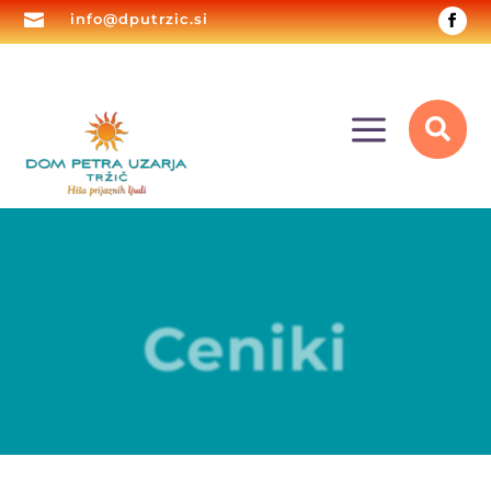

info@dputrzic.si
a

Ceniki