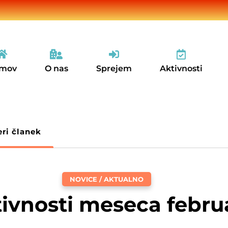




mov
O nas
Sprejem
Aktivnosti
eri članek
NOVICE / AKTUALNO
ivnosti meseca febru