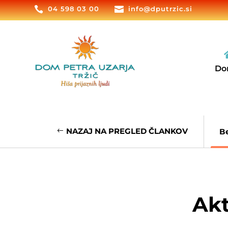

04 598 03 00

info@dputrzic.si
Do
NAZAJ NA PREGLED ČLANKOV
B
Akt