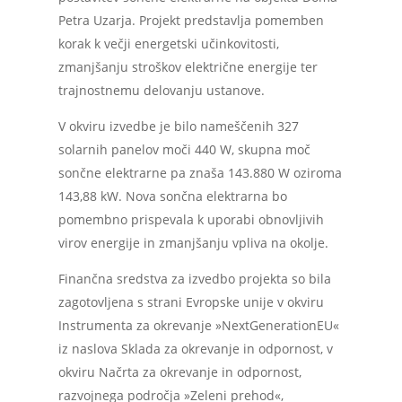
Petra Uzarja. Projekt predstavlja pomemben
korak k večji energetski učinkovitosti,
zmanjšanju stroškov električne energije ter
trajnostnemu delovanju ustanove.
V okviru izvedbe je bilo nameščenih 327
solarnih panelov moči 440 W, skupna moč
sončne elektrarne pa znaša 143.880 W oziroma
143,88 kW. Nova sončna elektrarna bo
pomembno prispevala k uporabi obnovljivih
virov energije in zmanjšanju vpliva na okolje.
Finančna sredstva za izvedbo projekta so bila
zagotovljena s strani Evropske unije v okviru
Instrumenta za okrevanje »NextGenerationEU«
iz naslova Sklada za okrevanje in odpornost, v
okviru Načrta za okrevanje in odpornost,
razvojnega področja »Zeleni prehod«,