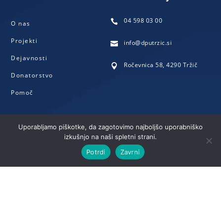
04 598 03 00

O nas
Projekti
info@dputrzic.si

Dejavnosti
Ročevnica 58, 4290 Tržič

Donatorstvo
Pomoč
Uporabljamo piškotke, da zagotovimo najboljšo uporabniško
izkušnjo na naši spletni strani.
© 2024 – Dom Petra Uzarja Tržič. Vse pravice pridržane.
Potrdi
Zavrni
Izjava dostopnosti
•
Varstvo osebnih podatkov
•
Vstop za
zaposlene
•
WebMail za zaposlene