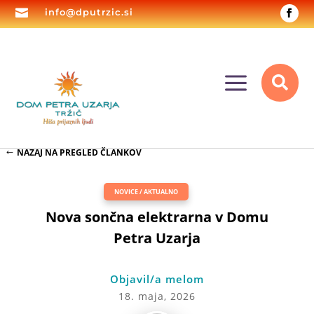

info@dputrzic.si
a

NAZAJ NA PREGLED ČLANKOV
NOVICE / AKTUALNO
Nova sončna elektrarna v Domu
Petra Uzarja
Objavil/a melom
18. maja, 2026